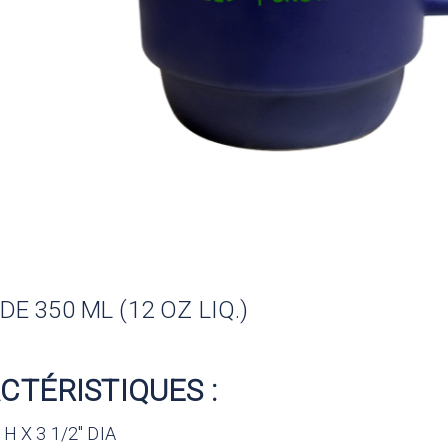
DE 350 ML (12 OZ LIQ.)
CTÉRISTIQUES :
″ H X 3 1/2″ DIA