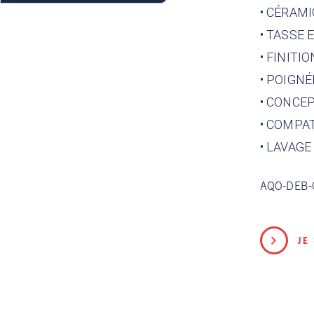
• CÉRAM
• TASSE 
• FINIT
• POIGN
• CONCE
• COMPA
• LAVAG
AQO-DEB-
JE