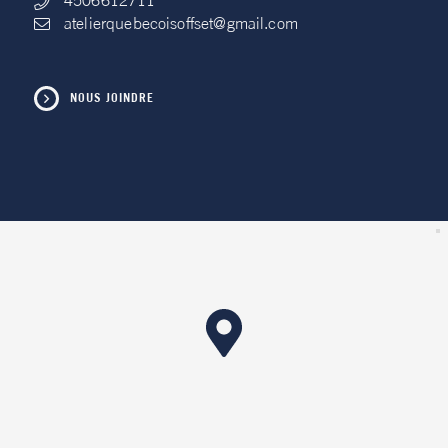
4506612711
atelierquebecoisoffset@gmail.com
NOUS JOINDRE