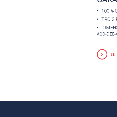
•
100 %
•
TROIS
• DIMENS
AQO-DEB-
JE