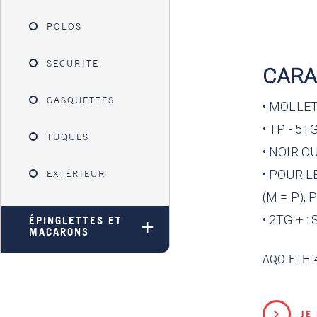
POLOS
SÉCURITÉ
CARA
CASQUETTES
•
MOLLET
• TP - 5TG
TUQUES
• NOIR O
• POUR L
EXTÉRIEUR
(M = P),
• 2TG + 
ÉPINGLETTES ET
MACARONS
AQO-ETH-
JE